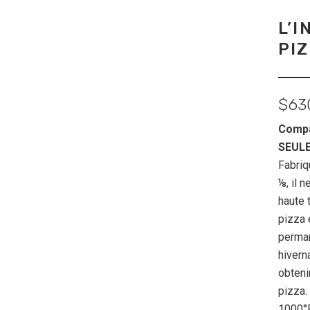
L’I
PI
$
63
Compa
SEUL
Fabriq
⅛, il 
haute 
pizza 
perman
hiverna
obteni
pizza.
1000°F