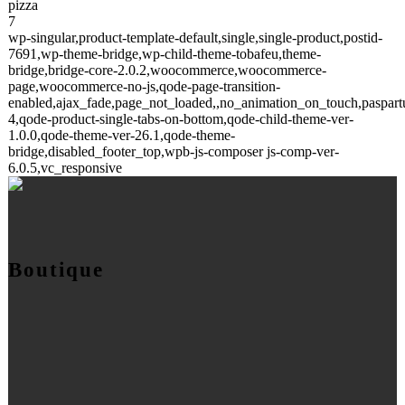
pizza
7
wp-singular,product-template-default,single,single-product,postid-
7691,wp-theme-bridge,wp-child-theme-tobafeu,theme-
bridge,bridge-core-2.0.2,woocommerce,woocommerce-
page,woocommerce-no-js,qode-page-transition-
enabled,ajax_fade,page_not_loaded,,no_animation_on_touch,paspar
4,qode-product-single-tabs-on-bottom,qode-child-theme-ver-
1.0.0,qode-theme-ver-26.1,qode-theme-
bridge,disabled_footer_top,wpb-js-composer js-comp-ver-
6.0.5,vc_responsive
Boutique